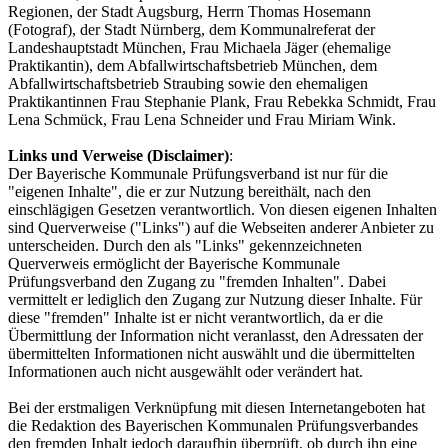
Regionen, der Stadt Augsburg, Herrn Thomas Hosemann
(Fotograf), der Stadt Nürnberg, dem Kommunalreferat der
Landeshauptstadt München, Frau Michaela Jäger (ehemalige
Praktikantin), dem Abfallwirtschaftsbetrieb München, dem
Abfallwirtschaftsbetrieb Straubing sowie den ehemaligen
Praktikantinnen Frau Stephanie Plank, Frau Rebekka Schmidt, Frau
Lena Schmück, Frau Lena Schneider und Frau Miriam Wink.
Links und Verweise (Disclaimer)
:
Der Bayerische Kommunale Prüfungsverband ist nur für die
"eigenen Inhalte", die er zur Nutzung bereithält, nach den
einschlägigen Gesetzen verantwortlich. Von diesen eigenen Inhalten
sind Querverweise ("Links") auf die Webseiten anderer Anbieter zu
unterscheiden. Durch den als "Links" gekennzeichneten
Querverweis ermöglicht der Bayerische Kommunale
Prüfungsverband den Zugang zu "fremden Inhalten". Dabei
vermittelt er lediglich den Zugang zur Nutzung dieser Inhalte. Für
diese "fremden" Inhalte ist er nicht verantwortlich, da er die
Übermittlung der Information nicht veranlasst, den Adressaten der
übermittelten Informationen nicht auswählt und die übermittelten
Informationen auch nicht ausgewählt oder verändert hat.
Bei der erstmaligen Verknüpfung mit diesen Internetangeboten hat
die Redaktion des Bayerischen Kommunalen Prüfungsverbandes
den fremden Inhalt jedoch daraufhin überprüft, ob durch ihn eine