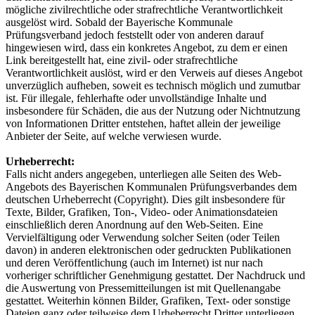
mögliche zivilrechtliche oder strafrechtliche Verantwortlichkeit
ausgelöst wird. Sobald der Bayerische Kommunale
Prüfungsverband jedoch feststellt oder von anderen darauf
hingewiesen wird, dass ein konkretes Angebot, zu dem er einen
Link bereitgestellt hat, eine zivil- oder strafrechtliche
Verantwortlichkeit auslöst, wird er den Verweis auf dieses Angebot
unverzüglich aufheben, soweit es technisch möglich und zumutbar
ist. Für illegale, fehlerhafte oder unvollständige Inhalte und
insbesondere für Schäden, die aus der Nutzung oder Nichtnutzung
von Informationen Dritter entstehen, haftet allein der jeweilige
Anbieter der Seite, auf welche verwiesen wurde.
Urheberrecht:
Falls nicht anders angegeben, unterliegen alle Seiten des Web-
Angebots des Bayerischen Kommunalen Prüfungsverbandes dem
deutschen Urheberrecht (Copyright). Dies gilt insbesondere für
Texte, Bilder, Grafiken, Ton-, Video- oder Animationsdateien
einschließlich deren Anordnung auf den Web-Seiten. Eine
Vervielfältigung oder Verwendung solcher Seiten (oder Teilen
davon) in anderen elektronischen oder gedruckten Publikationen
und deren Veröffentlichung (auch im Internet) ist nur nach
vorheriger schriftlicher Genehmigung gestattet. Der Nachdruck und
die Auswertung von Pressemitteilungen ist mit Quellenangabe
gestattet. Weiterhin können Bilder, Grafiken, Text- oder sonstige
Dateien ganz oder teilweise dem Urheberrecht Dritter unterliegen.